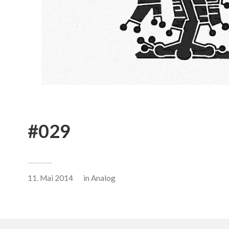
#029
11. Mai 2014
in
Analog