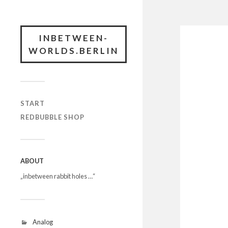
INBETWEEN-
WORLDS.BERLIN
START
REDBUBBLE SHOP
ABOUT
„inbetween rabbit holes …“
Analog