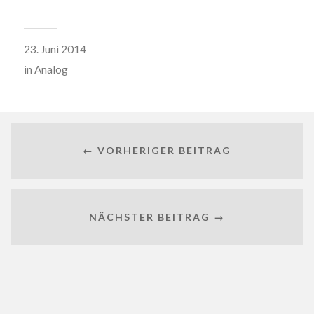
23. Juni 2014
in
Analog
← VORHERIGER BEITRAG
NÄCHSTER BEITRAG →