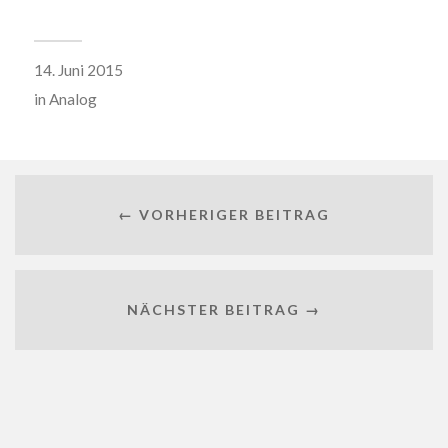
14. Juni 2015
in
Analog
← VORHERIGER BEITRAG
NÄCHSTER BEITRAG →